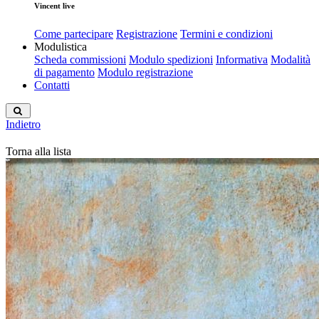
Vincent live
Come partecipare
Registrazione
Termini e condizioni
Modulistica
Scheda commissioni
Modulo spedizioni
Informativa
Modalità
di pagamento
Modulo registrazione
Contatti
Indietro
Torna alla lista