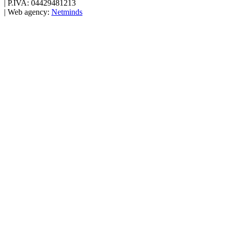
|
P.IVA: 04429481213
|
Web agency:
Netminds