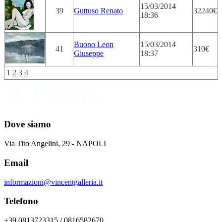
15/03/2014
39
Guttuso Renato
32240€
18:36
Buono Leon
15/03/2014
41
310€
Giuseppe
18:37
1
2
3
4
Dove siamo
Via Tito Angelini, 29 - NAPOLI
Email
informazioni@vincentgalleria.it
Telefono
+39 0813723315 / 0816582670