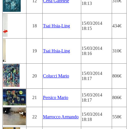
12
Cena Gabriele
310€
18:13
15/03/2014
18
Tsai Hsia-Ling
434€
18:15
15/03/2014
19
Tsai Hsia-Ling
310€
18:16
15/03/2014
20
Colucci Mario
806€
18:17
15/03/2014
21
Persico Mario
806€
18:17
15/03/2014
22
Marrocco Armando
558€
18:18