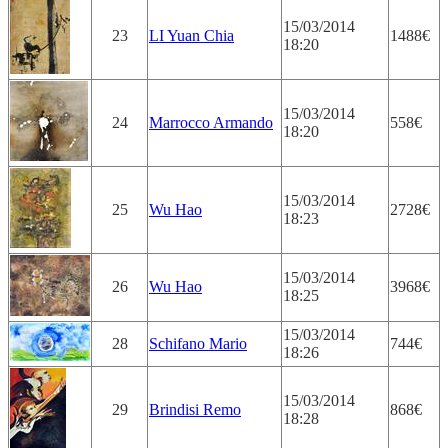
15/03/2014
23
LI Yuan Chia
1488€
18:20
15/03/2014
24
Marrocco Armando
558€
18:20
15/03/2014
25
Wu Hao
2728€
18:23
15/03/2014
26
Wu Hao
3968€
18:25
15/03/2014
28
Schifano Mario
744€
18:26
15/03/2014
29
Brindisi Remo
868€
18:28