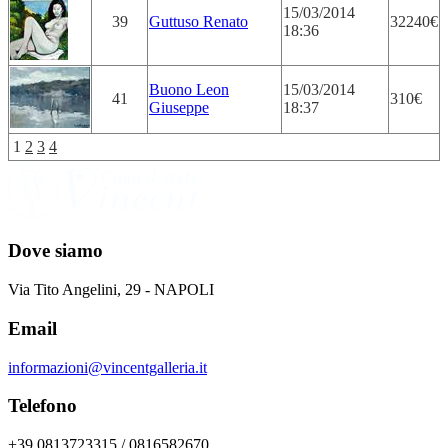
15/03/2014
39
Guttuso Renato
32240€
18:36
Buono Leon
15/03/2014
41
310€
Giuseppe
18:37
1
2
3
4
Dove siamo
Via Tito Angelini, 29 - NAPOLI
Email
informazioni@vincentgalleria.it
Telefono
+39 0813723315 / 0816582670