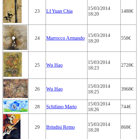
15/03/2014
23
LI Yuan Chia
1488€
18:20
15/03/2014
24
Marrocco Armando
558€
18:20
15/03/2014
25
Wu Hao
2728€
18:23
15/03/2014
26
Wu Hao
3968€
18:25
15/03/2014
28
Schifano Mario
744€
18:26
15/03/2014
29
Brindisi Remo
868€
18:28