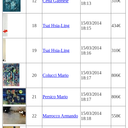
12
Cena Gabriele
310€
18:13
15/03/2014
18
Tsai Hsia-Ling
434€
18:15
15/03/2014
19
Tsai Hsia-Ling
310€
18:16
15/03/2014
20
Colucci Mario
806€
18:17
15/03/2014
21
Persico Mario
806€
18:17
15/03/2014
22
Marrocco Armando
558€
18:18