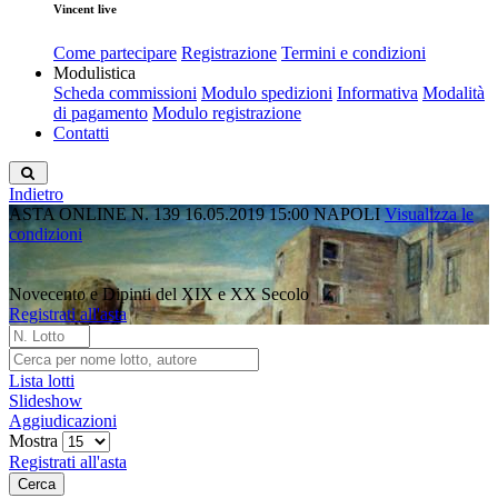
Vincent live
Come partecipare
Registrazione
Termini e condizioni
Modulistica
Scheda commissioni
Modulo spedizioni
Informativa
Modalità
di pagamento
Modulo registrazione
Contatti
Indietro
ASTA ONLINE N. 139
16.05.2019 15:00
NAPOLI
Visualizza le
condizioni
Novecento e Dipinti del XIX e XX Secolo
Registrati all'asta
Lista lotti
Slideshow
Aggiudicazioni
Mostra
Registrati all'asta