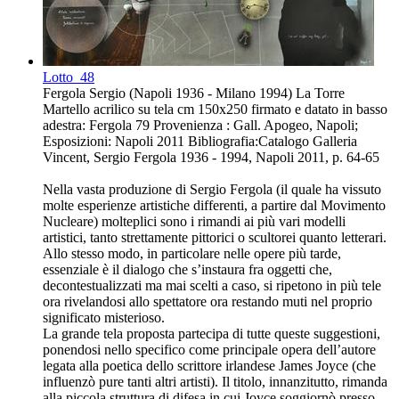
Lotto
48
Fergola Sergio (Napoli 1936 - Milano 1994) La Torre
Martello acrilico su tela cm 150x250 firmato e datato in basso
adestra: Fergola 79 Provenienza : Gall. Apogeo, Napoli;
Esposizioni: Napoli 2011 Bibliografia:Catalogo Galleria
Vincent, Sergio Fergola 1936 - 1994, Napoli 2011, p. 64-65
Nella vasta produzione di Sergio Fergola (il quale ha vissuto
molte esperienze artistiche differenti, a partire dal Movimento
Nucleare) molteplici sono i rimandi ai più vari modelli
artistici, tanto strettamente pittorici o scultorei quanto letterari.
Allo stesso modo, in particolare nelle opere più tarde,
essenziale è il dialogo che s’instaura fra oggetti che,
decontestualizzati ma mai scelti a caso, si ripetono in più tele
ora rivelandosi allo spettatore ora restando muti nel proprio
significato misterioso.
La grande tela proposta partecipa di tutte queste suggestioni,
ponendosi nello specifico come principale opera dell’autore
legata alla poetica dello scrittore irlandese James Joyce (che
influenzò pure tanti altri artisti). Il titolo, innanzitutto, rimanda
alla piccola struttura di difesa in cui Joyce soggiornò presso