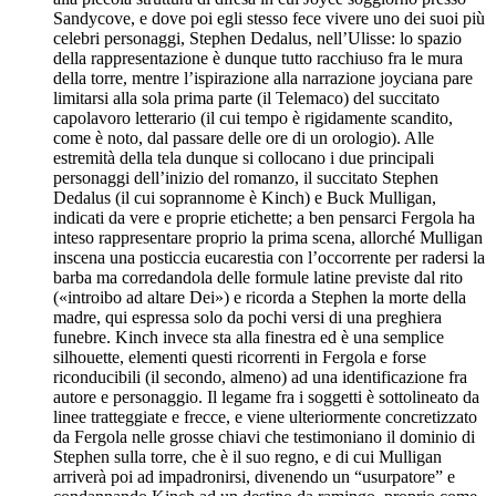
Sandycove, e dove poi egli stesso fece vivere uno dei suoi più
celebri personaggi, Stephen Dedalus, nell’Ulisse: lo spazio
della rappresentazione è dunque tutto racchiuso fra le mura
della torre, mentre l’ispirazione alla narrazione joyciana pare
limitarsi alla sola prima parte (il Telemaco) del succitato
capolavoro letterario (il cui tempo è rigidamente scandito,
come è noto, dal passare delle ore di un orologio). Alle
estremità della tela dunque si collocano i due principali
personaggi dell’inizio del romanzo, il succitato Stephen
Dedalus (il cui soprannome è Kinch) e Buck Mulligan,
indicati da vere e proprie etichette; a ben pensarci Fergola ha
inteso rappresentare proprio la prima scena, allorché Mulligan
inscena una posticcia eucarestia con l’occorrente per radersi la
barba ma corredandola delle formule latine previste dal rito
(«introibo ad altare Dei») e ricorda a Stephen la morte della
madre, qui espressa solo da pochi versi di una preghiera
funebre. Kinch invece sta alla finestra ed è una semplice
silhouette, elementi questi ricorrenti in Fergola e forse
riconducibili (il secondo, almeno) ad una identificazione fra
autore e personaggio. Il legame fra i soggetti è sottolineato da
linee tratteggiate e frecce, e viene ulteriormente concretizzato
da Fergola nelle grosse chiavi che testimoniano il dominio di
Stephen sulla torre, che è il suo regno, e di cui Mulligan
arriverà poi ad impadronirsi, divenendo un “usurpatore” e