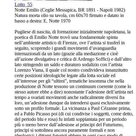
Lotto
55
Notte Emilio (Ceglie Messapica, BR 1891 - Napoli 1982)
Natura morta olio su tavola, cm 60x70 firmato e datato in
basso a destra: E. Notte 1970
Pugliese di nascita, di formazione inizialmente napoletana, la
poetica di Emilio Notte trovò una fondamentale spinta
nell’ambiente artistico di Firenze, ove l’artista si trasferì in
seguito, scoprendo i grandi movimenti d’avanguardia
internazionali da un lato (grazie alla mediazione e cioè
all’azione divulgativa e critica di Ardengo Soffici) e dall’altro
lato stringendo un saldo e duraturo sodalizio con l’artista
Lorenzo Viana, il quale col nostro condivideva innanzitutto
certe posizioni ideologiche legate alla lotta sociale ed
all’interesse per gli “ultimi”, tematiche insomma che nella
produzione di Notte tessono un continuum coerente (come lo
stesso autore ebbe a dire) nonostante l’adesione dell’artista nel
tempo a svariati movimenti anche radicalmente diversi fra
loro, un’adesione dunque da intendersi quasi esclusivamente
sotto un profilo formale. La vicinanza a Paul Cézanne prima,
ed a Pablo Picasso poi (di cui condivise i soggetti, come detto,
del periodo blu e rosa) fu infatti soppiantata per un periodo
più o meno breve dall’adesione ai principi del Futurismo,
principi si sottolinea ancora puramente formali e non
ideologici; i dittami futuristi ebbero in ogni caso modo di