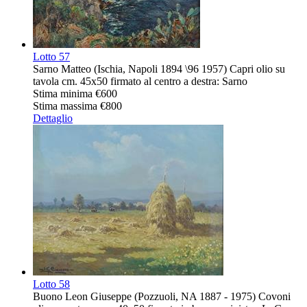
Lotto
57
Sarno Matteo (Ischia, Napoli 1894 \96 1957) Capri olio su
tavola cm. 45x50 firmato al centro a destra: Sarno
Stima minima
€600
Stima massima
€800
Dettaglio
Lotto
58
Buono Leon Giuseppe (Pozzuoli, NA 1887 - 1975) Covoni