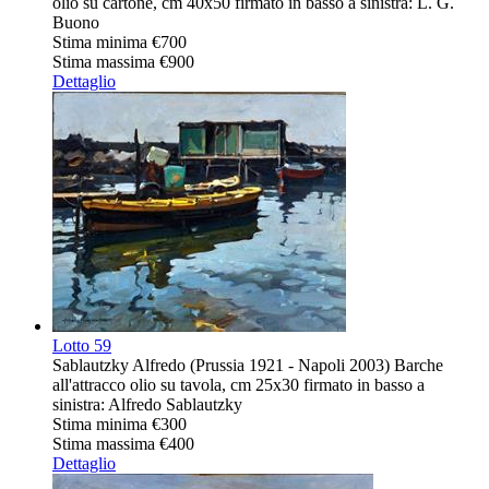
olio su cartone, cm 40x50 firmato in basso a sinistra: L. G.
Buono
Stima minima
€700
Stima massima
€900
Dettaglio
Lotto
59
Sablautzky Alfredo (Prussia 1921 - Napoli 2003) Barche
all'attracco olio su tavola, cm 25x30 firmato in basso a
sinistra: Alfredo Sablautzky
Stima minima
€300
Stima massima
€400
Dettaglio