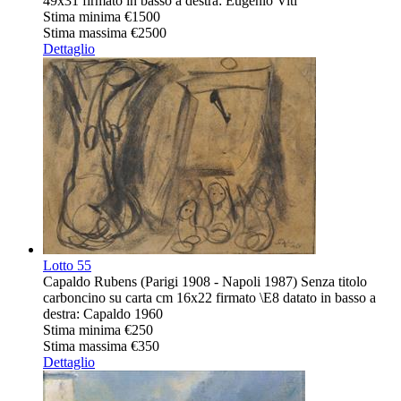
49x31 firmato in basso a destra: Eugenio Viti
Stima minima
€1500
Stima massima
€2500
Dettaglio
Lotto
55
Capaldo Rubens (Parigi 1908 - Napoli 1987) Senza titolo
carboncino su carta cm 16x22 firmato \E8 datato in basso a
destra: Capaldo 1960
Stima minima
€250
Stima massima
€350
Dettaglio