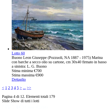
Lotto
60
Buono Leon Giuseppe (Pozzuoli, NA 1887 - 1975) Marina
con barche a secco olio su cartone, cm 30x40 firmato in basso
a sinistra: L. G. Buono
Stima minima
€700
Stima massima
€900
Dettaglio
<
1
2
3
4
5
>
...
>>
Pagina 4 di 12. Elementi totali 179
Slide Show di tutti i lotti