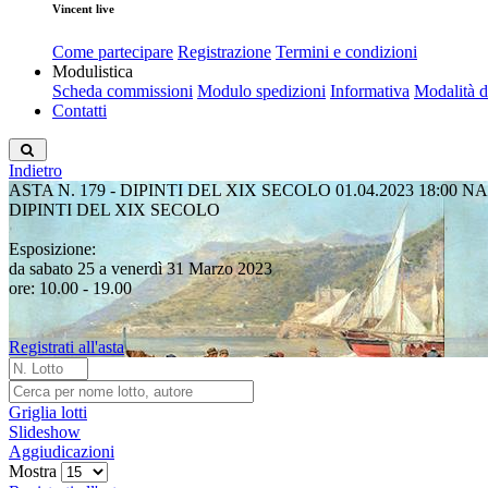
Vincent live
Come partecipare
Registrazione
Termini e condizioni
Modulistica
Scheda commissioni
Modulo spedizioni
Informativa
Modalità 
Contatti
Indietro
ASTA N. 179 - DIPINTI DEL XIX SECOLO
01.04.2023 18:00
NA
DIPINTI DEL XIX SECOLO
Esposizione:
da sabato 25 a venerdì 31 Marzo 2023
ore: 10.00 - 19.00
Registrati all'asta
Griglia lotti
Slideshow
Aggiudicazioni
Mostra