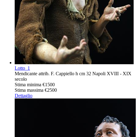
Lotto
1
Mendicante attrib. F. Cappiello h cm 32 Napoli XVIII - XIX
secolo
Stima minima
€1500
Stima massima
€2500
Dettaglio