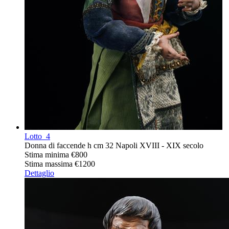
Lotto
4
Donna di faccende h cm 32 Napoli XVIII - XIX secolo
Stima minima
€800
Stima massima
€1200
Dettaglio