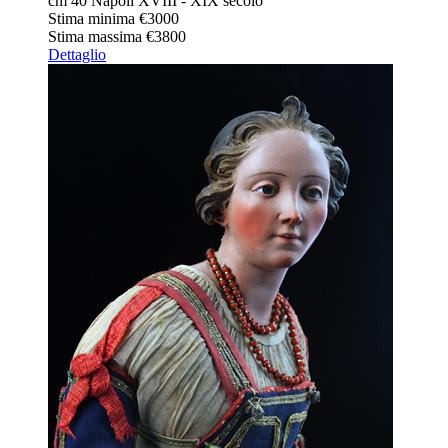
cm 40 Napoli XVIII - XIX secolo
Stima minima
€3000
Stima massima
€3800
Dettaglio