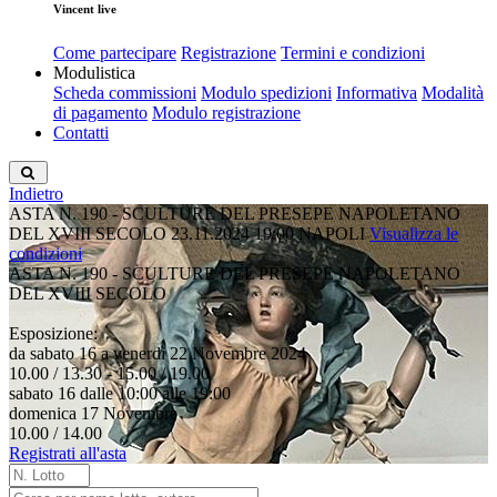
Vincent live
Come partecipare
Registrazione
Termini e condizioni
Modulistica
Scheda commissioni
Modulo spedizioni
Informativa
Modalità
di pagamento
Modulo registrazione
Contatti
Indietro
ASTA N. 190 - SCULTURE DEL PRESEPE NAPOLETANO
DEL XVIII SECOLO
23.11.2024 19:00
NAPOLI
Visualizza le
condizioni
ASTA N. 190 - SCULTURE DEL PRESEPE NAPOLETANO
DEL XVIII SECOLO
Esposizione:
da sabato 16 a venerdì 22 Novembre 2024
10.00 / 13.30 - 15.00 / 19.00
sabato 16 dalle 10:00 alle 19:00
domenica 17 Novembre
10.00 / 14.00
Registrati all'asta