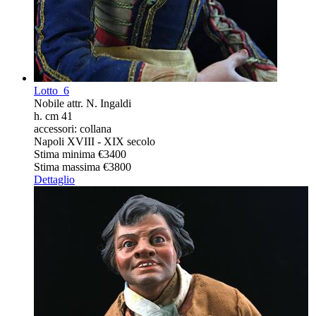
Lotto
6
Nobile attr. N. Ingaldi
h. cm 41
accessori: collana
Napoli XVIII - XIX secolo
Stima minima
€3400
Stima massima
€3800
Dettaglio