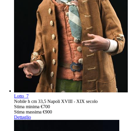
Lotto
7
Nobile h cm 33,5 Napoli XVIII - XIX secolo
Stima minima
€700
Stima massima
€900
Dettaglio