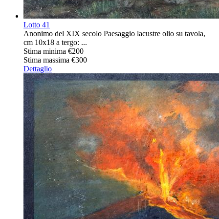
Lotto
41
Anonimo del XIX secolo Paesaggio lacustre olio su tavola,
cm 10x18 a tergo: ...
Stima minima
€200
Stima massima
€300
Dettaglio