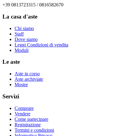
+39 0813723315 / 0816582670
La casa d'aste
Chi siamo
Staff
Dove siamo
Leggi Condizioni di vendita
Moduli
Le aste
Aste in corso
Aste archiviate
Mostre
Servizi
Comprare
Vendere
Come partecipare
Registrazione
Termini e condizioni
Informativa Privacy