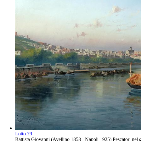
Lotto
79
Battista Giovanni (Avellino 1858 - Napoli 1925) Pescatori nel go