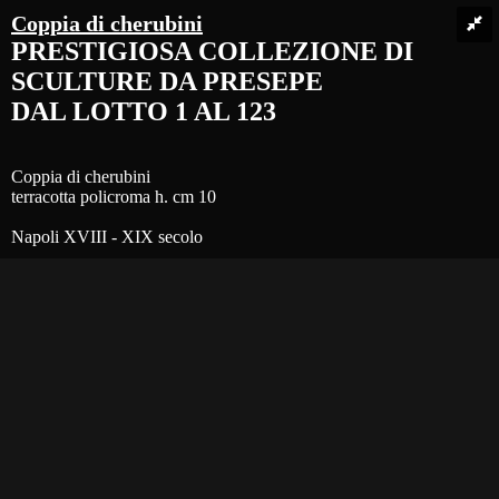
Le aste sono disponibili solo online causa COVID-19
Avviso
Coppia di cherubini
ENG
PRESTIGIOSA COLLEZIONE DI
SCULTURE DA PRESEPE
Accedi/Registrati
DAL LOTTO 1 AL 123
Login
Register
Coppia di cherubini
terracotta policroma h. cm 10
Login
Password
Napoli XVIII - XIX secolo
Accedi
Hai perso la Password?
Close
Privato
Azienda
Close
×