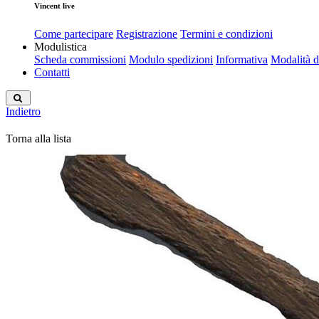
Vincent live
Come partecipare
Registrazione
Termini e condizioni
Modulistica
Scheda commissioni
Modulo spedizioni
Informativa
Modalità 
Contatti
Indietro
Torna alla lista