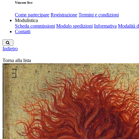
Vincent live
Come partecipare
Registrazione
Termini e condizioni
Modulistica
Scheda commissioni
Modulo spedizioni
Informativa
Modalità 
Contatti
Indietro
Torna alla lista