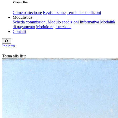
Vincent live
Come partecipare
Registrazione
Termini e condizioni
Modulistica
Scheda commissioni
Modulo spedizioni
Informativa
Modalità
di pagamento
Modulo registrazione
Contatti
Indietro
Torna alla lista