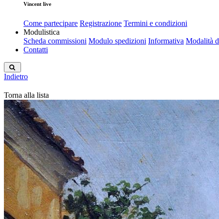
Vincent live
Come partecipare
Registrazione
Termini e condizioni
Modulistica
Scheda commissioni
Modulo spedizioni
Informativa
Modalità 
Contatti
Indietro
Torna alla lista