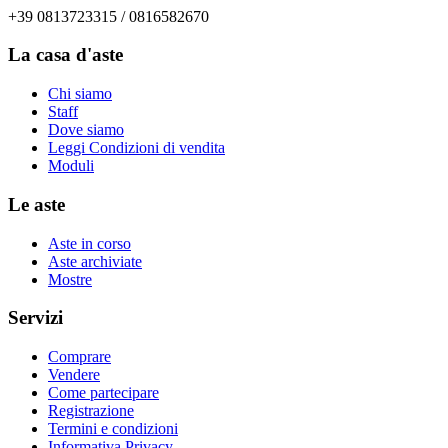
+39 0813723315 / 0816582670
La casa d'aste
Chi siamo
Staff
Dove siamo
Leggi Condizioni di vendita
Moduli
Le aste
Aste in corso
Aste archiviate
Mostre
Servizi
Comprare
Vendere
Come partecipare
Registrazione
Termini e condizioni
Informativa Privacy