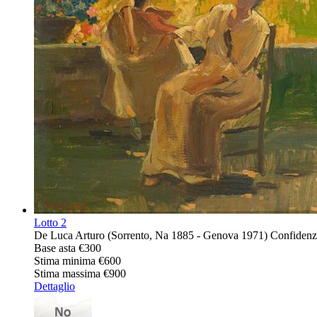
Lotto
2
De Luca Arturo (Sorrento, Na 1885 - Genova 1971) Confidenze o
Base asta
€300
Stima minima
€600
Stima massima
€900
Dettaglio