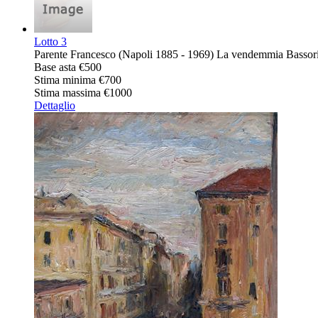
Lotto
3
Parente Francesco (Napoli 1885 - 1969) La vendemmia Bassorili
Base asta
€500
Stima minima
€700
Stima massima
€1000
Dettaglio