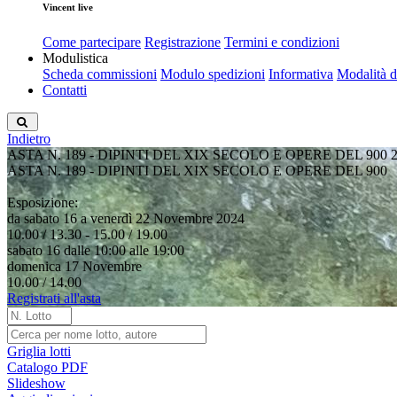
Vincent live
Come partecipare
Registrazione
Termini e condizioni
Modulistica
Scheda commissioni
Modulo spedizioni
Informativa
Modalità 
Contatti
Indietro
ASTA N. 189 - DIPINTI DEL XIX SECOLO E OPERE DEL 900
2
ASTA N. 189 - DIPINTI DEL XIX SECOLO E OPERE DEL 900
Esposizione:
da sabato 16 a venerdì 22 Novembre 2024
10.00 / 13.30 - 15.00 / 19.00
sabato 16 dalle 10:00 alle 19:00
domenica 17 Novembre
10.00 / 14.00
Registrati all'asta
Griglia lotti
Catalogo PDF
Slideshow