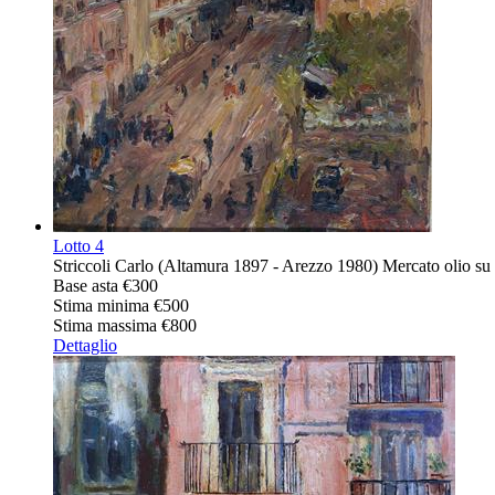
Lotto
4
Striccoli Carlo (Altamura 1897 - Arezzo 1980) Mercato olio su t
Base asta
€300
Stima minima
€500
Stima massima
€800
Dettaglio