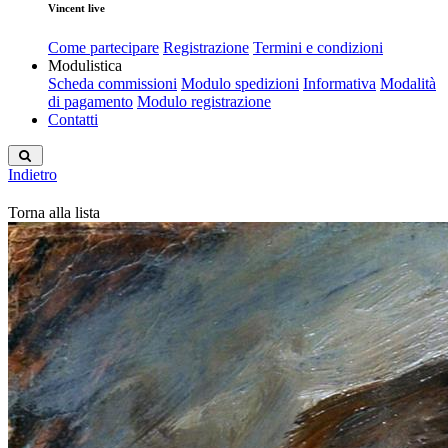
Vincent live
Come partecipare
Registrazione
Termini e condizioni
Modulistica
Scheda commissioni
Modulo spedizioni
Informativa
Modalità
di pagamento
Modulo registrazione
Contatti
Indietro
Torna alla lista