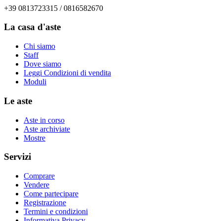
+39 0813723315 / 0816582670
La casa d'aste
Chi siamo
Staff
Dove siamo
Leggi Condizioni di vendita
Moduli
Le aste
Aste in corso
Aste archiviate
Mostre
Servizi
Comprare
Vendere
Come partecipare
Registrazione
Termini e condizioni
Informativa Privacy