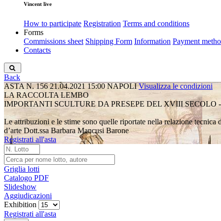
Vincent live
How to participate
Registration
Terms and conditions
Forms
Commissions sheet
Shipping Form
Information
Payment metho
Contacts
Back
ASTA N. 156
21.04.2021 15:00
NAPOLI
Visualizza le condizioni
LA RACCOLTA LEMBO
IMPORTANTI SCULTURE DA PRESEPE DEL XVIII SECOLO -
Le attribuzioni e le stime sono quelle riportate nella relazione tecnica
d’arte Dott.ssa Barbara Mancusi Barone
Registrati all'asta
Griglia lotti
Catalogo PDF
Slideshow
Aggiudicazioni
Exhibition
Registrati all'asta