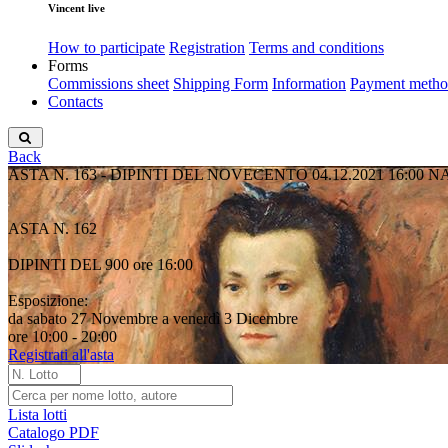
Vincent live
How to participate
Registration
Terms and conditions
Forms
Commissions sheet
Shipping Form
Information
Payment metho
Contacts
Back
ASTA N. 163 - DIPINTI DEL NOVECENTO
04.12.2021 16:00
NA
ASTA N. 162
DIPINTI DEL 900 ore 16:00
Esposizione:
da sabato 27 Novembre a venerdì 3 Dicembre
ore 10:00 - 20:00
Registrati all'asta
Lista lotti
Catalogo PDF