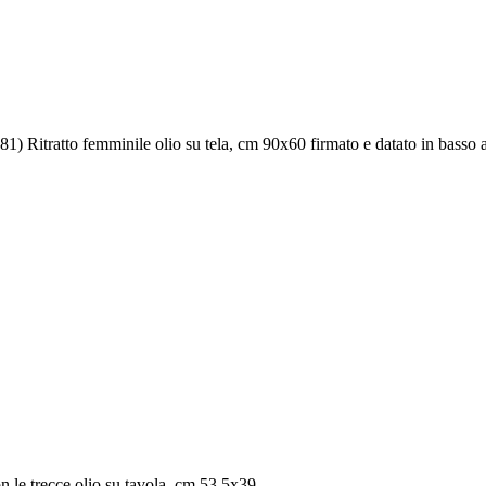
) Ritratto femminile olio su tela, cm 90x60 firmato e datato in basso a
 le trecce olio su tavola, cm 53,5x39