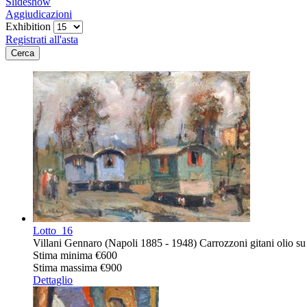
Slideshow
Aggiudicazioni
Exhibition
Registrati all'asta
Lotto
16
Villani Gennaro (Napoli 1885 - 1948) Carrozzoni gitani olio su 
Stima minima
€600
Stima massima
€900
Dettaglio