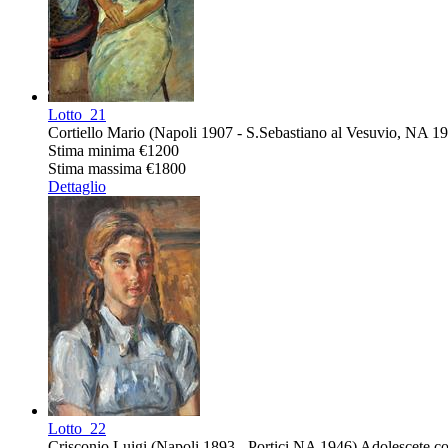
Lotto
21
Cortiello Mario (Napoli 1907 - S.Sebastiano al Vesuvio, NA 1981
Stima minima
€1200
Stima massima
€1800
Dettaglio
Lotto
22
Crisconio Luigi (Napoli 1893 - Portici,NA 1946) Adolescete con